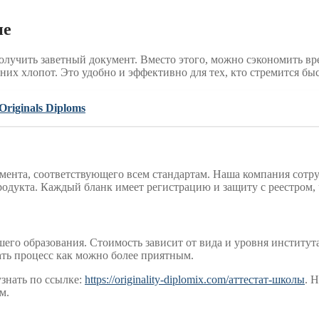
пе
получить заветный документ. Вместо этого, можно сэкономить вр
их хлопот. Это удобно и эффективно для тех, кто стремится бы
riginals Diploms
умента, соответствующего всем стандартам. Наша компания сот
одукта. Каждый бланк имеет регистрацию и защиту с реестром, ч
его образования. Стоимость зависит от вида и уровня института
ать процесс как можно более приятным.
знать по ссылке:
https://originality-diplomix.com/аттестат-школы
. 
м.