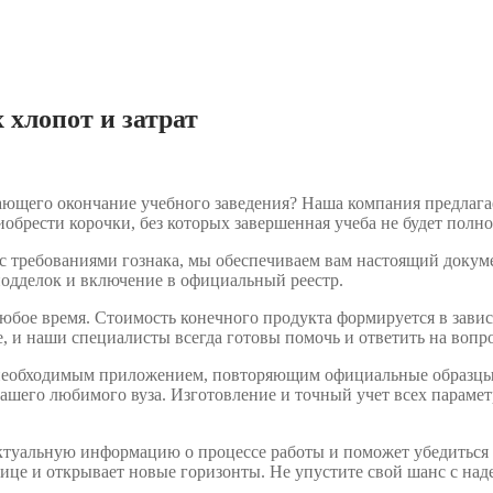
 хлопот и затрат
ающего окончание учебного заведения? Наша компания предлага
иобрести корочки, без которых завершенная учеба не будет полно
 с требованиями гознака, мы обеспечиваем вам настоящий докум
подделок и включение в официальный реестр.
любое время. Стоимость конечного продукта формируется в зави
ме, и наши специалисты всегда готовы помочь и ответить на во
 необходимым приложением, повторяющим официальные образцы.
ашего любимого вуза. Изготовление и точный учет всех параметр
ктуальную информацию о процессе работы и поможет убедиться 
нице и открывает новые горизонты. Не упустите свой шанс с на