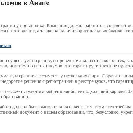
пломов в Анапе
истраций у поставщика. Компания должна работать в соответств
ся изготовление, а также на наличие оригинальных бланков гоз
ликов
 она существует на рынке, и проведите анализ отзывов от тех, 
ов, институтов и техникумов, что гарантирует законное прохожд
кумент, и сравните стоимость у нескольких фирм. Обратите вним
едорогие решения с регистрацией в реестре вузов, что гаранти
я поможет студентам выбрать наиболее подходящий вариант. Защ
 образованию.
Работа должна быть выполнена на совесть, с учетом всех требов
ственный документ о вашем образовании, что, безусловно, укр