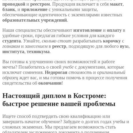
проводкой
и
реестром
. Продукция включает в себя
макет
,
бланк
, и
приложение
с уникальными защиты,
обеспечивающие идентичность с экземплярами известных
образовательных учреждений
.
Наши специалисты обеспечивают
изготовление
и
оплату
в
удобные сроки, предлагая гибкие условия для каждого
студента
. Узнайте,
сколько стоит
разрабатывать
корочку
с
гознаком
и
занесением
в
реестр
, подходящую для любого
вуз
а,
института
,
техникума
.
Вы готовы к улучшению своих возможностей и работе
мечты? Позаботьтесь о своей
учебе
с документами, которые
исключат сомнения.
Недорогая
стоимость
и
оригинальный
образец
ждет вас, и мы готовы помочь в процессе получения
свидетельства об
окончании
!
Настоящий диплом в Костроме:
быстрое решение вашей проблемы
Ищете способ подтвердить свою квалификацию или
завершить начатое обучение? Забудьте о долгих годах учебы и
сложных экзаменах. Мы предлагаем возможность стать
обладателем заслуженного документа о полученном