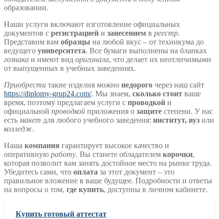
образовании.
Наши услуги включают изготовление официальных
документов с
регистрацией
и
занесением
в
реестр
.
Представим вам
образцы
на любой вкус – от техникума до
ведущего
университета
. Все бумаги выполнены на бланках
гознака
и имеют вид
оригинала
, что делает их неотличимыми
от выпущенных в учебных заведениях.
Приобрести
такие изделия можно
недорого
через наш сайт
https://diplomy-grup24.com/
. Мы знаем,
сколько стоит
ваше
время, поэтому предлагаем услуги с
проводкой
и
официальной
проводкой
приложения о
защите
степени. У нас
есть
макет
для любого учебного заведения:
институт, вуз
или
колледж
.
Наша
компания
гарантирует высокое качество и
оперативную
работу
. Вы станете обладателем
корочки
,
которая позволит вам занять достойное место на рынке труда.
Убедитесь сами, что
оплата
за этот документ – это
правильное вложение в ваше будущее. Подробности и ответы
на вопросы о том,
где купить
, доступны в личном кабинете.
Купить готовый аттестат