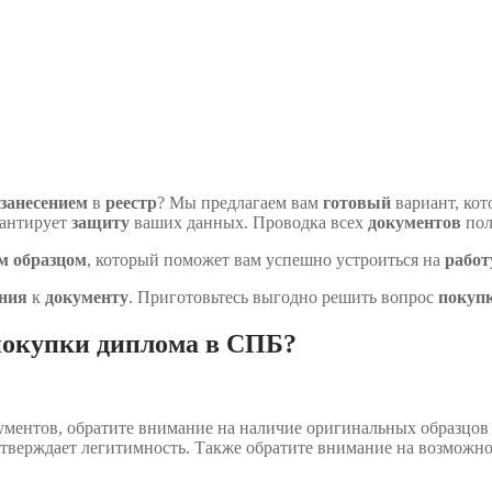
занесением
в
реестр
? Мы предлагаем вам
готовый
вариант, кот
рантирует
защиту
ваших данных. Проводка всех
документов
пол
м
образцом
, который поможет вам успешно устроиться на
работ
ния
к
документу
. Приготовьтесь выгодно решить вопрос
покуп
покупки диплома в СПБ?
ентов, обратите внимание на наличие оригинальных образцов б
дтверждает легитимность. Также обратите внимание на возможно