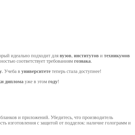
орый идеально подходит для
вузов
,
институтов
и
техникумов
ностью соответствует требованиям
гознака
.
у
. Учеба в
университете
теперь стала доступнее!
ки
диплома
уже в этом
году
!
ланков и приложений. Убедитесь, что производитель
сть изготовления с защитой от подделок: наличие голограмм и