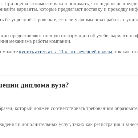
т. При оценке стоимости важно понимать, что недорогие предло
тривайте варианты, которые предлагают доставку и проводку ин
ь безупречной. Проверьте, есть ли у фирмы опыт работы с униве
ции предоставляют полную информацию об учебе, вариантах офо
ения механизма работы компании.
вы можете
купить аттестат за 11 класс вечерней школы
, так как э
чении диплома вуза?
азец, который должен соответствовать требованиям образовател
ждения и дополнительных услуг, таких как регистрация и занесе