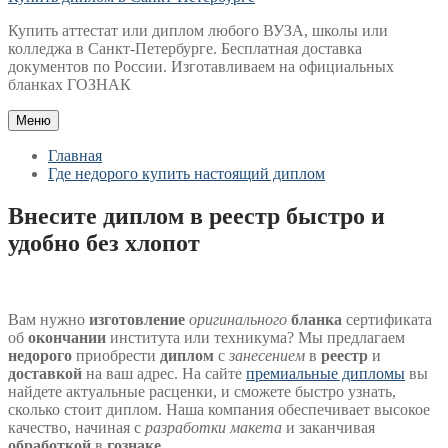
Купить аттестат или диплом любого ВУЗА, школы или
колледжа в Санкт-Петербурге. Бесплатная доставка
документов по России. Изготавливаем на официальных
бланках ГОЗНАК
Меню
Главная
Где недорого купить настоящий диплом
Внесите диплом в реестр быстро и
удобно без хлопот
Вам нужно
изготовление
оригинального
бланка
сертификата
об
окончании
института или техникума? Мы предлагаем
недорого
приобрести
диплом
с
занесением
в
реестр
и
доставкой
на ваш адрес. На сайте
премиальные дипломы
вы
найдете актуальные расценки, и сможете быстро узнать,
сколько стоит диплом. Наша компания обеспечивает высокое
качество, начиная с
разработки макета
и заканчивая
обработкой
в
гознаке
.